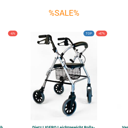
%SALE%
-6%
TOP
-47%
ch
Dietz LI­GE­RO Leicht­ge­wicht Rol­la­
Ver