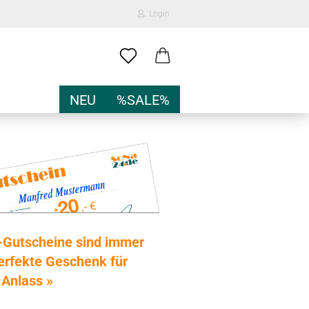
Login
-Mail
NEU
%SALE%
Passwort
nto erstellen
Gutscheine sind immer
sswort vergessen?
erfekte Geschenk für
 Anlass »