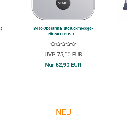
ht
Boso Ober­arm Blut­druck­mess­ge­
rät ME­DI­CUS X...
UVP 75,00 EUR
Nur 52,90 EUR
NEU