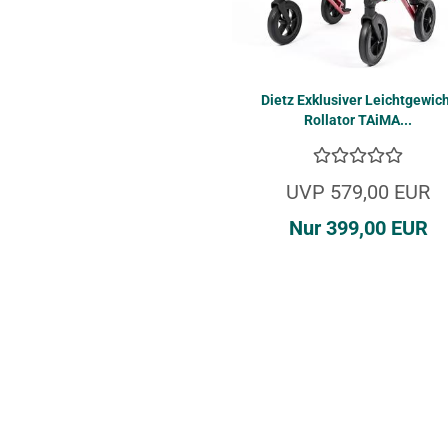
Dietz Ex­klu­si­ver Leicht­ge­wic
Rol­la­tor TAiMA...
UVP 579,00 EUR
Nur 399,00 EUR