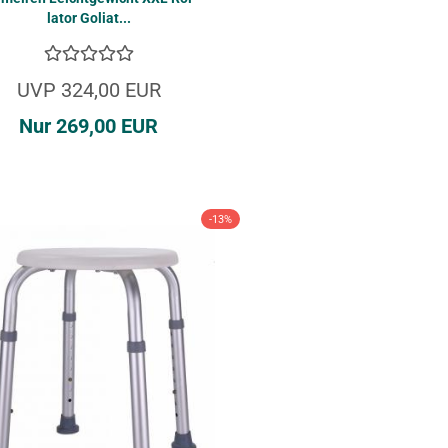
la­tor Go­li­at...
UVP 324,00 EUR
Nur 269,00 EUR
-13%