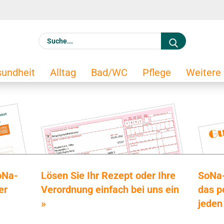
S
u
c
E
undheit
Alltag
Bad/WC
Pflege
Weitere
h
e
.
.
.
Ko
oNa-
Lösen Sie Ihr Rezept oder Ihre
SoNa-
Pa
er
Verordnung einfach bei uns ein
das p
»
jeden