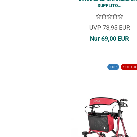
SUP­PLI­TO...
UVP 73,95 EUR
Nur 69,00 EUR
TOP
SOLD O