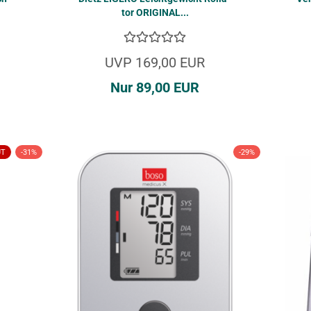
tor ORI­GI­NAL...
UVP 169,00 EUR
Nur 89,00 EUR
UT
-31%
-29%