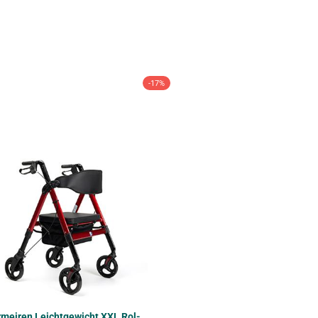
-17%
­mei­ren Leicht­ge­wicht XXL Rol­