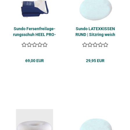
Sundo Fer­sen­frei­la­ge­
Sundo LA­TEX­KIS­SEN
rungs­schuh HEEL PRO­
RUND | Sitz­ring weich
TECT
mit Bezug
69,00 EUR
29,95 EUR