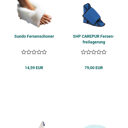
Sundo Fer­sen­scho­ner
SHP CA­RE­PUR Fer­sen­
frei­la­ge­rung
14,59 EUR
79,00 EUR