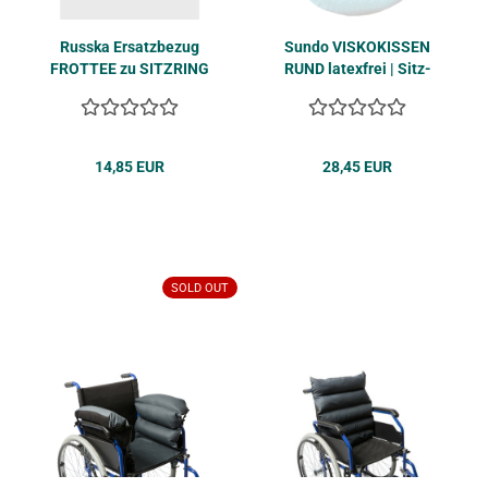
Russ­ka Er­satz­be­zug
Sundo VIS­KO­KIS­SEN
FROT­TEE zu SITZ­RING
RUND la­tex­frei | Sitz­
rund
ring weich mit Bezug
14,85 EUR
28,45 EUR
SOLD OUT