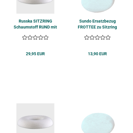
Russ­ka SITZ­RING
Sundo Er­satz­be­zug
Schaum­stoff RUND mit
FROT­TEE zu Sitz­ring
Bezug
NA­TUR­LA­TEX
29,95 EUR
13,90 EUR