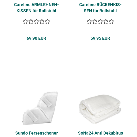
Ca­re­li­ne ARM­LEH­NEN­
Ca­re­li­ne RÜ­CKEN­KIS­
KIS­SEN für Roll­stuhl
SEN für Roll­stuhl
69,90 EUR
59,95 EUR
Sundo Fer­sen­scho­ner
SoNa24 Anti De­ku­bi­tus