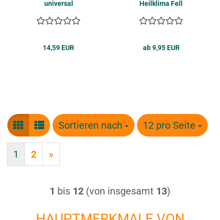
uni­ver­sal
Heil­kli­ma Fell
14,59 EUR
ab 9,95 EUR
Sortieren nach
Sortieren nach
12 pro Seite
pro Seite
1
2
»
1
bis
12
(von insgesamt
13
)
HAUPTMERKMALE VON