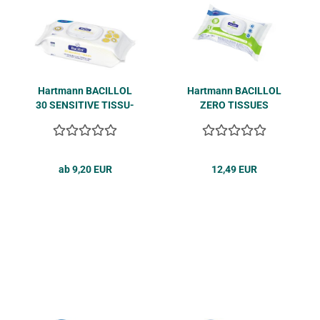
Hart­mann BA­CIL­LOL
Hart­mann BA­CIL­LOL
30 SEN­SI­TI­VE TIS­SU­
ZERO TIS­SU­ES
ES Schnell-​​Des­in­fek­ti­
Schnell-​​Des­in­fek­ti­ons­
ons­tü­cher 80 Stk.
tü­cher 100 Stk.
ab 9,20 EUR
12,49 EUR