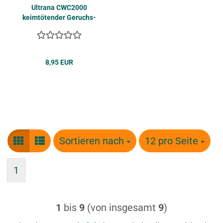
Ul­tra­na CWC2000
keim­tö­ten­der Ge­ruchs­
ver­nich­ter Spray 500ml
8,95 EUR
Sortieren nach
Sortieren nach
12 pro Seite
pro Seite
1
1
bis
9
(von insgesamt
9
)