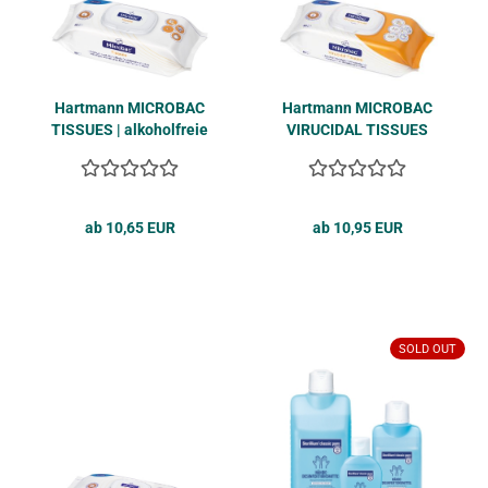
Hart­mann MI­CRO­BAC
Hart­mann MI­CRO­BAC
TIS­SU­ES | al­ko­hol­freie
VI­RU­CI­DAL TIS­SU­ES
Des­in­fek­ti­ons­tü­cher 80
Des­in­fek­ti­ons­tü­cher 80
Stk.
Stk.
ab 10,65 EUR
ab 10,95 EUR
SOLD OUT