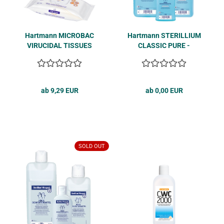
Hart­mann MI­CRO­BAC
Hart­mann STE­RIL­LI­UM
VI­RU­CI­DAL TIS­SU­ES
CLAS­SIC PURE -
XXL Des­in­fek­ti­ons­tü­
Farbstoff-​​ und par­füm­
cher 40 Stk.
frei
ab 9,29 EUR
ab 0,00 EUR
SOLD OUT