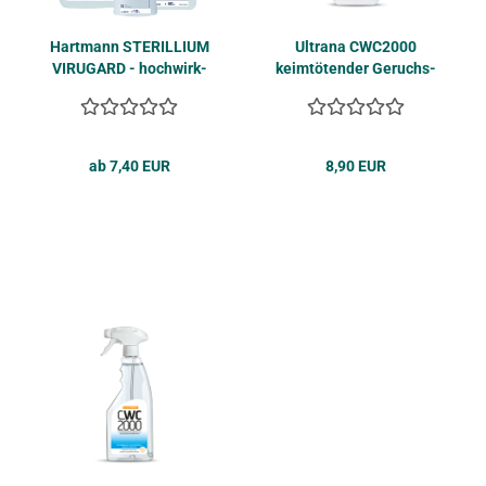
Hart­mann STE­RIL­LI­UM
Ul­tra­na CWC2000
VI­RU­GARD - hoch­wirk­
keim­tö­ten­der Ge­ruchs­
sam, viru­zid
ver­nich­ter 500ml
ab 7,40 EUR
8,90 EUR