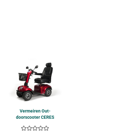
Ver­mei­ren Out­
doorscoo­ter CERES
SE bis 10 km/h