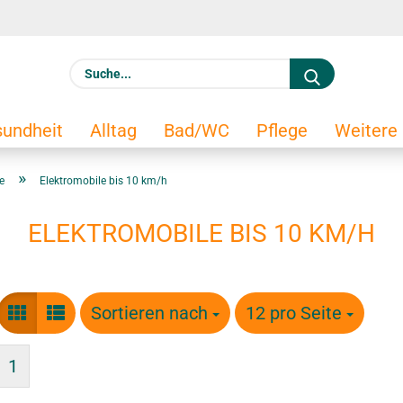
S
u
c
E
undheit
Alltag
Bad/WC
Pflege
Weitere
h
e
»
e
Elektromobile bis 10 km/h
.
.
ELEKTROMOBILE BIS 10 KM/H
.
Ko
Sortieren nach
Sortieren nach
12 pro Seite
pro Seite
Pa
1