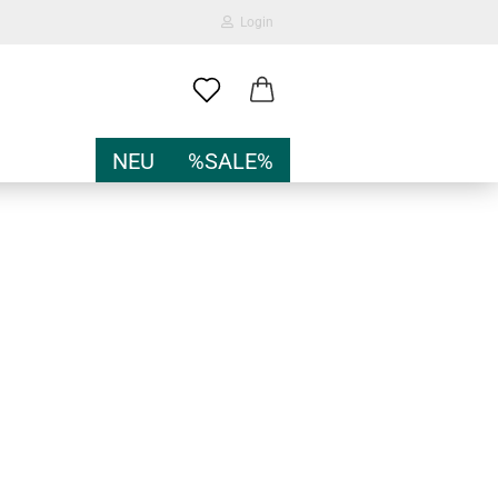
Login
-Mail
NEU
%SALE%
Passwort
nto erstellen
sswort vergessen?