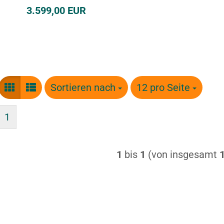
3.599,00 EUR
Sortieren nach
Sortieren nach
12 pro Seite
pro Seite
1
1
bis
1
(von insgesamt