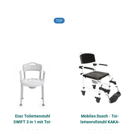
TOP
Etac Toi­let­ten­stuhl
Mo­bilex Dusch - Toi­
SWIFT 3 in 1 mit Toi­
let­ten­roll­stuhl KA­KA­
let­ten­ein­rich­tung
DU 5" in 4 Brei­ten