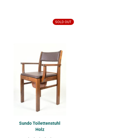
SOLD OUT
Sundo Toi­let­ten­stuhl
Holz