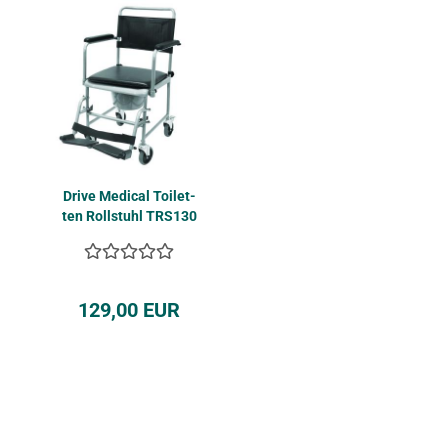
Drive Me­di­cal Toi­let­
ten Roll­stuhl TRS130
129,00 EUR