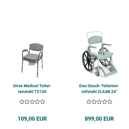
Drive Me­di­cal Toi­let­
Etac Dusch-​​Toi­let­ten­
ten­stuhl TS130
roll­stuhl CLEAN 24"
Räder
109,00 EUR
899,00 EUR