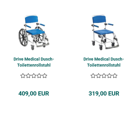
Drive Me­di­cal Dusch-​​
Drive Me­di­cal Dusch-​​
Toi­let­ten­roll­stuhl
Toi­let­ten­roll­stuhl
ASTON 24" Räder
ASTON 5" Räder
409,00 EUR
319,00 EUR