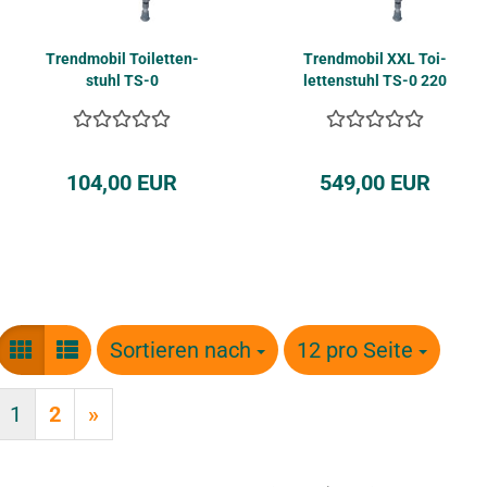
Trend­mo­bil Toi­let­ten­
Trend­mo­bil XXL Toi­
stuhl TS-0
let­ten­stuhl TS-0 220
104,00 EUR
549,00 EUR
Sortieren nach
Sortieren nach
12 pro Seite
pro Seite
1
2
»