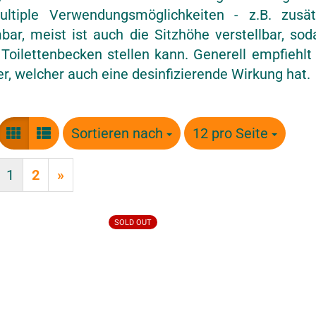
ltiple Verwendungsmöglichkeiten - z.B. zusät
bar, meist ist auch die Sitzhöhe verstellbar, so
Toilettenbecken stellen kann. Generell empfiehlt
r, welcher auch eine desinfizierende Wirkung hat.
Sortieren nach
Sortieren nach
12 pro Seite
pro Seite
1
2
»
SOLD OUT