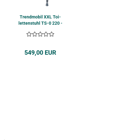
Trend­mo­bil XXL Toi­
let­ten­stuhl TS-0 220 -
Kopie
549,00 EUR