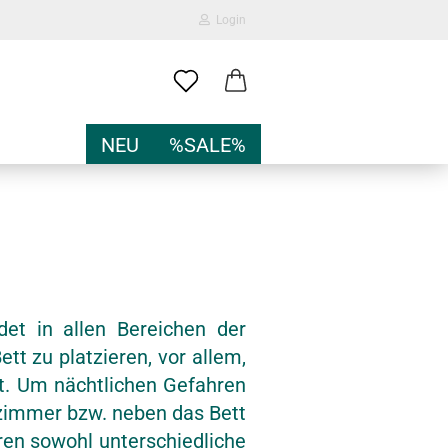
Login
-Mail
NEU
%SALE%
Passwort
nto erstellen
det in allen Bereichen der
t zu platzieren, vor allem,
sswort vergessen?
ht. Um nächtlichen Gefahren
fzimmer bzw. neben das Bett
ren sowohl unterschiedliche