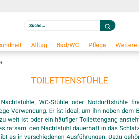
S
u
c
E
undheit
Alltag
Bad/WC
Pflege
Weitere
h
e
le
.
.
TOILETTENSTÜHLE
.
Ko
 Nachtstühle, WC-Stühle oder Notdurftstühle fin
ege Verwendung. Er ist ideal, um ihn neben dem Bet
Pa
zu weit ist oder ein häufiger Toilettengang anste
s ratsam, den Nachtstuhl dauerhaft in das Schla
e gibt es in verschiedenen Ausführungen. Dazu gehö