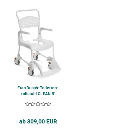
Etac Dusch-​​Toi­let­ten­
roll­stuhl CLEAN 5"
Räder
ab 309,00 EUR