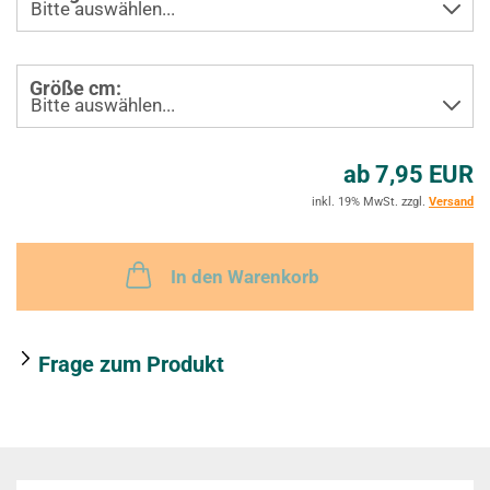
e
Größe cm:
r
k
ab 7,95 EUR
z
inkl. 19% MwSt. zzgl.
Versand
e
t
In den Warenkorb
t
e
Frage zum Produkt
l