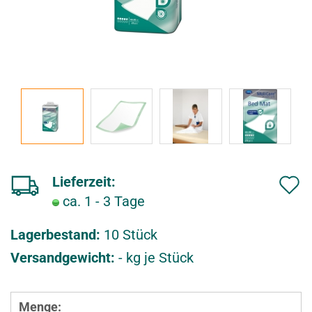
Lieferzeit:
ca. 1 - 3 Tage
u
f
Lagerbestand:
10
Stück
d
Versandgewicht:
-
kg je Stück
e
n
Menge: