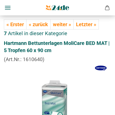
« Erster
« zurück
weiter »
Letzter »
7
Artikel in dieser Kategorie
Hart­mann Bett­un­ter­la­gen Mo­li­Ca­re BED MAT |
5 Trop­fen 60 x 90 cm
(Art.Nr.:
1610640
)