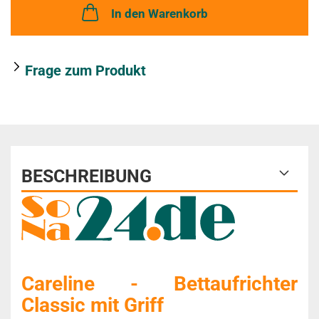
In den Warenkorb
e
r
Frage zum Produkt
k
z
e
t
t
BESCHREIBUNG
e
l
Careline - Bettaufrichter
Classic mit Griff