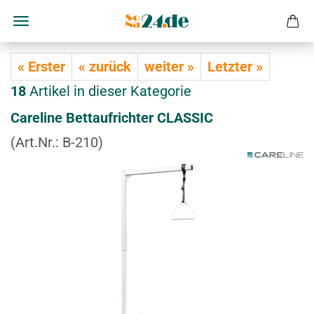
« Erster
« zurück
weiter »
Letzter »
18
Artikel in dieser Kategorie
Ca­re­li­ne Bett­auf­rich­ter CLAS­SIC
(Art.Nr.:
B-210
)