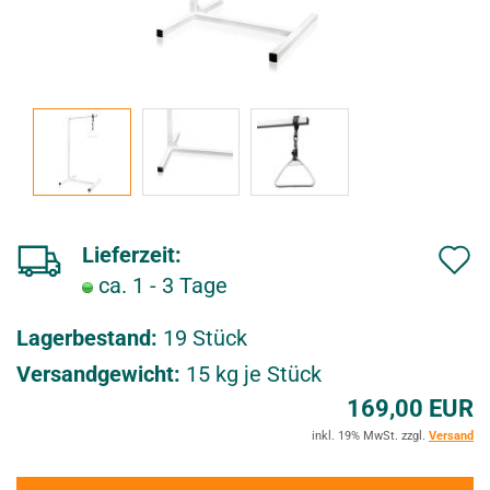
Lieferzeit:
ca. 1 - 3 Tage
u
f
Lagerbestand:
19
Stück
d
Versandgewicht:
15
kg je Stück
169,00 EUR
e
inkl. 19% MwSt. zzgl.
Versand
n