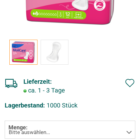
Lieferzeit:
ca. 1 - 3 Tage
u
f
Lagerbestand:
1000
Stück
d
e
Menge:
n