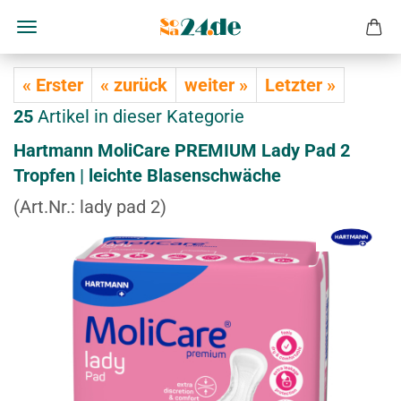
« Erster
« zurück
weiter »
Letzter »
25
Artikel in dieser Kategorie
Hart­mann Mo­li­Ca­re PRE­MI­UM Lady Pad 2
Trop­fen | leich­te Bla­sen­schwä­che
(Art.Nr.:
lady pad 2
)