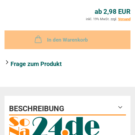
ab 2,98 EUR
e
inkl. 19% MwSt. zzgl.
Versand
r
k
In den Warenkorb
z
e
Frage zum Produkt
t
t
e
l
BESCHREIBUNG