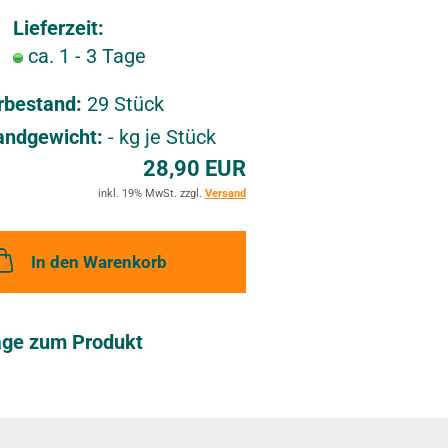
n
Lieferzeit:
ca. 1 - 3 Tage
M
e
rbestand:
29
Stück
r
andgewicht:
-
kg je Stück
k
28,90 EUR
z
inkl. 19% MwSt. zzgl.
Versand
e
In den Warenkorb
t
t
e
age zum Produkt
l