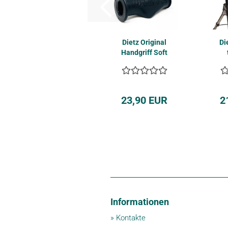
Dietz Ori­gi­nal
Die
Hand­griff Soft
für TAIMA Rol­
TAI
la­to­ren...
23,90 EUR
2
Informationen
»
Kontakte