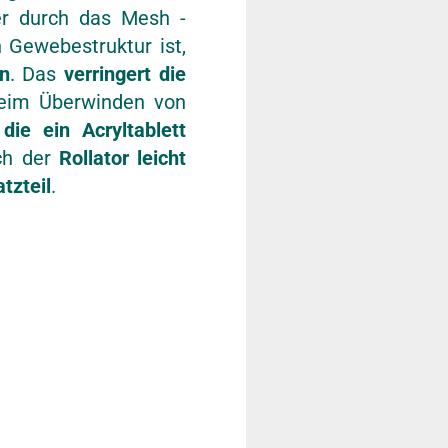
r durch das Mesh -
 Gewebestruktur ist,
nn
. Das
verringert die
eim Überwinden von
die ein Acryltablett
ch der
Rollator leicht
atzteil
.