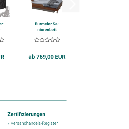
­or­
Bur­mei­er Se­
r
nio­ren­bett
to­
RELAX
UR
ab 769,00 EUR
Zertifizierungen
»
Versandhandels-Register