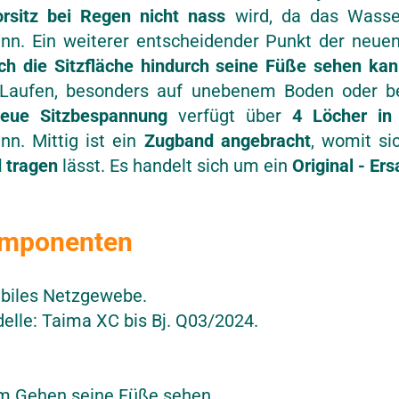
orsitz bei Regen nicht nass
wird, da das Wasse
n. Ein weiterer entscheidender Punkt der neuen
ch die Sitzfläche hindurch seine Füße sehen ka
aufen, besonders auf unebenem Boden oder b
eue Sitzbespannung
verfügt über
4 Löcher in 
n. Mittig ist ein
Zugband angebracht
, womit si
 tragen
lässt. Es handelt sich um ein
Original - Ers
mponenten
abiles Netzgewebe.
elle: Taima XC bis Bj. Q03/2024.
m Gehen seine Füße sehen.