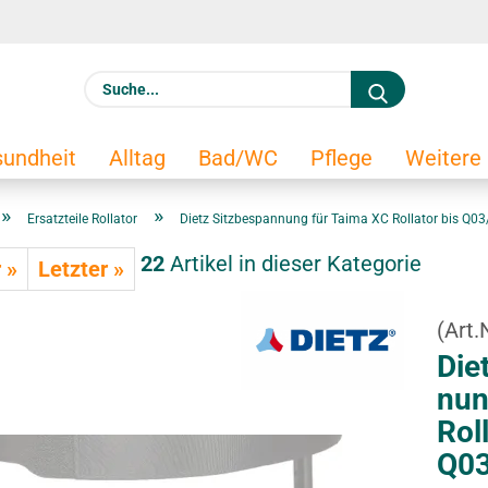
S
u
c
E
undheit
Alltag
Bad/WC
Pflege
Weitere
h
e
»
»
Ersatzteile Rollator
Dietz Sitzbespannung für Taima XC Rollator bis Q0
.
22
Artikel in dieser Kategorie
.
 »
Letzter »
.
(Art.
Ko
Diet
Pa
nun
Rol­
Q03