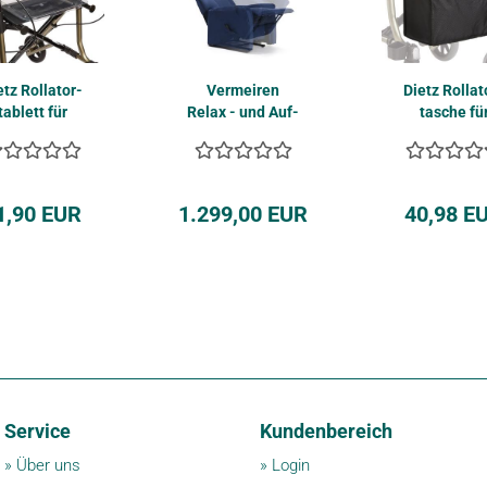
tz Rol­la­t­or­
Ver­mei­ren
Dietz Rol­la­t
ta­blett für
Relax - und Auf­
ta­sche fü
MA Rol­la­to­
steh­ses­sel
TAIMA Rol­la­
ren...
Ontario2...
ren...
1,90 EUR
1.299,00 EUR
40,98 E
Service
Kundenbereich
»
Über uns
»
Login