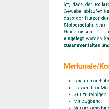
ist, dass der
Rollat
Gewebe ablaufen kan
dass der Nutzer
dur
Stolpergefahr
beim L
Hindernissen. Die
n
eingelegt
werden kan
zusammenfalten und
Merkmale/Ko
Leichtes und st
Passend für Mod
Gut zu reinigen.
Mit Zugband.
Nutzer kann bei