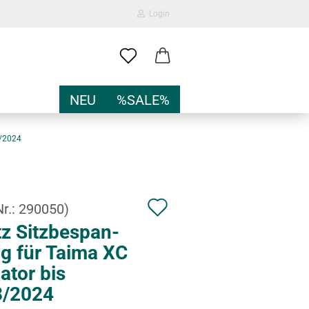
Login
-Mail
NEU
%SALE%
Passwort
3/2024
A
Nr.:
290050
)
nto erstellen
u
z Sitz­be­span­
sswort vergessen?
g für Taima XC
f
la­tor bis
d
/2024
e