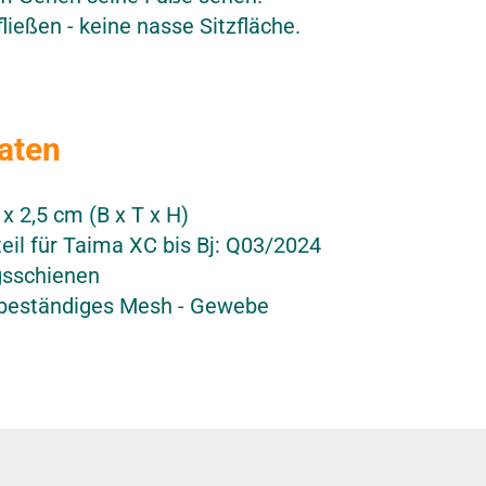
ießen - keine nasse Sitzfläche.
aten
 x 2,5 cm (B x T x H)
zteil für Taima XC bis Bj: Q03/2024
ngsschienen
rbeständiges Mesh - Gewebe