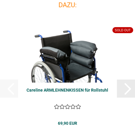
DAZU:
SOLD OUT
Ca­re­li­ne ARM­LEH­NEN­KIS­SEN für Roll­stuhl
69,90 EUR