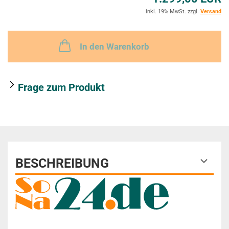
r
inkl. 19% MwSt. zzgl.
Versand
k
z
In den Warenkorb
e
t
Frage zum Produkt
t
e
l
BESCHREIBUNG