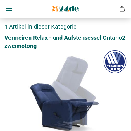
1
Artikel in dieser Kategorie
Ver­mei­ren Relax - und Auf­steh­ses­sel Ontario2
zwei­mo­to­rig