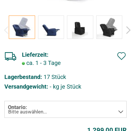
Lieferzeit:
ca. 1 - 3 Tage
u
f
Lagerbestand:
17
Stück
d
Versandgewicht:
-
kg je Stück
e
n
Ontario:
e
1.299,00 EUR